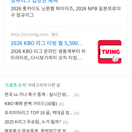
정규리그 입장권 예매
2026 홋카이도 닛폰햄 파이터즈, 2026 NPB 일본프로야
구 정규리그
http://m.tving.com
광고
2026 KBO 리그 티빙 월 5,500원
부터
2026 KBO 리그 온라인 생중계부터 하
이라이트, 다시보기까지 오직 티빙에
서!
스포츠 소식
'
' 카테고리의 다른 글
한국 vs 가나 축구 중계 - 실시간 방송·모바일 TV 시청 방법 완벽정리 (2025)
(0)
KBO 예매 완벽 가이드(10월)
(0)
프리미어리그 TOP 10 골, 역대급 장면 모음
(0)
2025 K리그 우승팀, 누가 될까?
(0)
해외축구 무료중계, 합법적으로 보는 방법
(0)