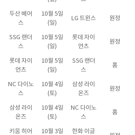
두산 베어
10월 5일
LG 트윈스
원정
스
(일)
SSG 랜더
10월 5일
롯데 자이
원정
스
(일)
언츠
롯데 자이
10월 5일
SSG 랜더
홈
언츠
(일)
스
NC 다이노
10월 4일
삼성 라이
원정
스
(토)
온즈
삼성 라이
10월 4일
NC 다이노
홈
온즈
(토)
스
키움 히어
10월 3일
한화 이글