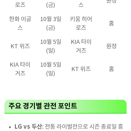
원정
로즈
(금)
스
한화 이글
10월 3일
키움 히어
홈
스
(금)
로즈
10월 5일
KIA 타이
KT 위즈
원정
(일)
거즈
KIA 타이
10월 5일
KT 위즈
홈
거즈
(일)
주요 경기별 관전 포인트
LG vs 두산
: 전통 라이벌전으로 시즌 종료일 흥