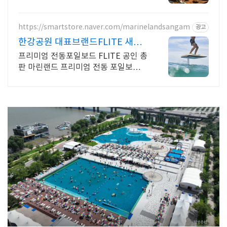
모임 추천!! 숯불화로구이 전문점!!
https://smartstore.naver.com/marinelandsangam
광고
한강공원 대표브랜드FLITE 새로
운 수상레저를 찾는다면?
프리미엄 전동포일보드 FLITE 공인 총
판 마린랜드 프리미엄 전동 포일보드
FLITE 공인 총판 마린랜드