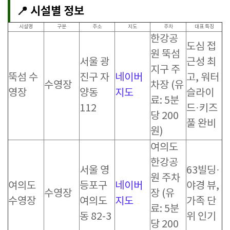
📍 시설별 정보
시설명
구분
주소
지도
주차
대표 특징
한강공
도심 접
원 뚝섬
서울 광
근성 최
지구 주
뚝섬 수
진구 자
네이버
고, 워터
수영장
차장 (유
영장
양동
지도
슬라이
료: 5분
112
드·키즈
당 200
풀 완비
원)
여의도
한강공
서울 영
63빌딩·
원 주차
여의도
등포구
네이버
야경 뷰,
수영장
장 (유
수영장
여의도
지도
가족 단
료: 5분
동 82-3
위 인기
당 200