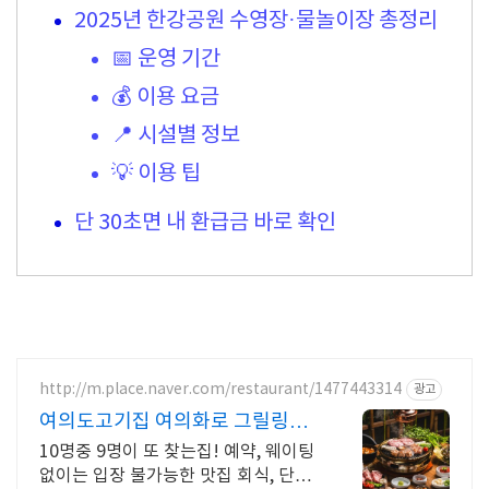
2025년 한강공원 수영장·물놀이장 총정리
📅 운영 기간
💰 이용 요금
📍 시설별 정보
💡 이용 팁
단 30초면 내 환급금 바로 확인
http://m.place.naver.com/restaurant/1477443314
광고
여의도고기집 여의화로 그릴링서
비스, 대나무숲 힐링
10명중 9명이 또 찾는집! 예약, 웨이팅
없이는 입장 불가능한 맛집 회식, 단체