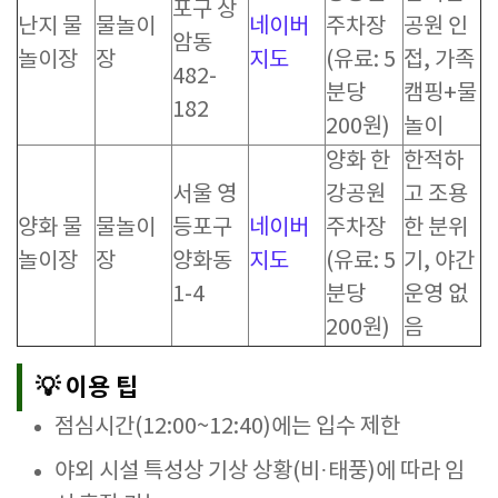
포구 상
난지 물
물놀이
네이버
주차장
공원 인
암동
놀이장
장
지도
(유료: 5
접, 가족
482-
분당
캠핑+물
182
200원)
놀이
양화 한
한적하
서울 영
강공원
고 조용
양화 물
물놀이
등포구
네이버
주차장
한 분위
놀이장
장
양화동
지도
(유료: 5
기, 야간
1-4
분당
운영 없
200원)
음
💡 이용 팁
점심시간(12:00~12:40)에는 입수 제한
야외 시설 특성상 기상 상황(비·태풍)에 따라 임