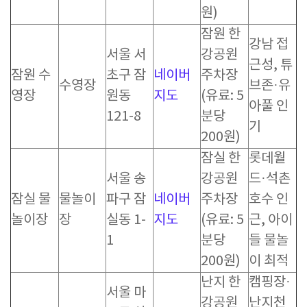
원)
잠원 한
강남 접
서울 서
강공원
근성, 튜
잠원 수
초구 잠
네이버
주차장
수영장
브존·유
영장
원동
지도
(유료: 5
아풀 인
121-8
분당
기
200원)
잠실 한
롯데월
서울 송
강공원
드·석촌
잠실 물
물놀이
파구 잠
네이버
주차장
호수 인
놀이장
장
실동 1-
지도
(유료: 5
근, 아이
1
분당
들 물놀
200원)
이 최적
난지 한
캠핑장·
서울 마
강공원
난지천