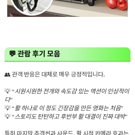
💬
관람 후기 모음
👥 관객 반응은 대체로 매우 긍정적입니다.
💡 “
시원시원한 전개와 속도감 있는 액션이 인상적이
다
”
💡 “
활 하나로 이 정도 긴장감을 만든 영화는 처음
”
💡 “
스토리도 탄탄하고 후반부 활 대결이 진짜 대박
”
특히 마지막 추격씬과 사운드, 활 시점 카메라 효과는