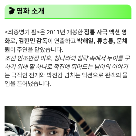
🎬
영화 소개
정통 사극 액션 영
<최종병기 활>은 2011년 개봉한
화
김한민 감독
박해일, 류승룡, 문채
로,
이 연출하고
원
이 주연을 맡았습니다.
조선 인조반정 이후, 청나라의 침략 속에서 누이를 구
하기 위해 활 하나로 적진에 뛰어드는 남이의 이야기
는 극적인 전개와 박진감 넘치는 액션으로 관객의 몰
입을 끌어냈습니다.