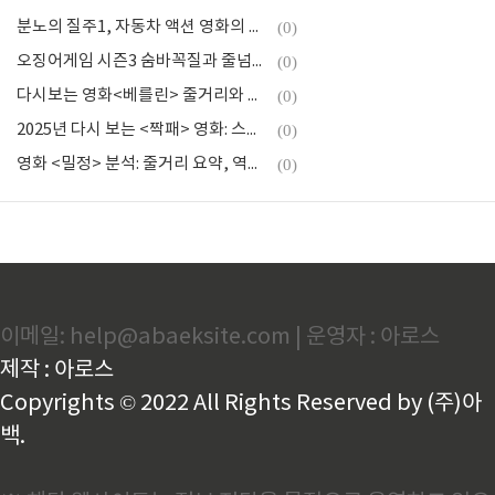
분노의 질주1, 자동차 액션 영화의 전설이 된 브라이언 오코너의 이야기
(0)
오징어게임 시즌3 숨바꼭질과 줄넘기 결말, 충격의 전개와 준희 아기 출산까지
(0)
다시보는 영화<베를린> 줄거리와 후기 총정리
(0)
2025년 다시 보는 <짝패> 영화: 스토리, 배우, 명대사
(0)
영화 <밀정> 분석: 줄거리 요약, 역사적 배경, 결말 해석
(0)
이메일: help@abaeksite.com | 운영자 : 아로스
제작 : 아로스
Copyrights © 2022 All Rights Reserved by (주)아
백.