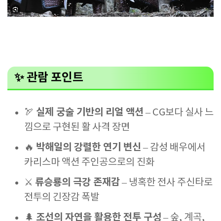
✨
관람 포인트
실제 궁술 기반의 리얼 액션
🏹
– CG보다 실사 느
낌으로 구현된 활 사격 장면
박해일의 강렬한 연기 변신
🔥
– 감성 배우에서
카리스마 액션 주인공으로의 진화
류승룡의 극강 존재감
⚔️
– 냉혹한 전사 주신타로
전투의 긴장감 폭발
조선의 자연을 활용한 전투 구성
🌲
– 숲, 계곡,