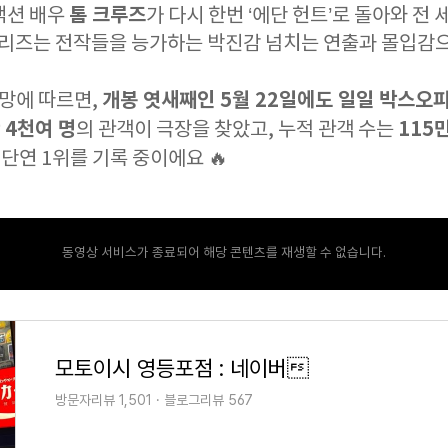
톰 크루즈
액션 배우
가 다시 한번 ‘에단 헌트’로 돌아와 전
 시리즈는 전작들을 능가하는 박진감 넘치는 연출과 몰입감으
개봉 엿새째인 5월 22일에도 일일 박스오피
망에 따르면,
 4천여 명
115
의 관객이 극장을 찾았고, 누적 관객 수는
 단연 1위를 기록 중이에요 🔥
동영상 서비스가 종료되어 해당 콘텐츠를 재생할 수 없습니다.
모토이시 영등포점 : 네이버
방문자리뷰 1,501 · 블로그리뷰 567