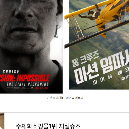
수제화쇼핑몰1위 지젤슈즈