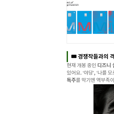
🎟️ 경쟁작들과의 
디즈니 
현재 개봉 중인
있어요. ‘야당’, ‘나를
독주
를 막기엔 역부족이