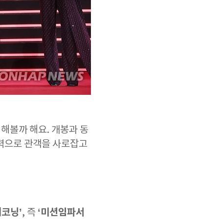
해볼까 해요. 개봉과 동
매력으로 관객을 사로잡고
레코닝’
‘미션임파서
, 즉