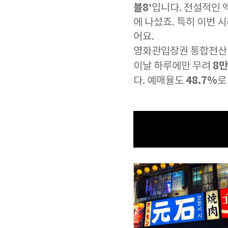
블8’
입니다. 전설적인 
에 나섰죠. 특히 이번
어요.
영화관입장권 통합전산
8만
이날 하루에만 무려
48.7%
다. 예매율도
로