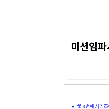
미션임파서
🎥 8번째 시리